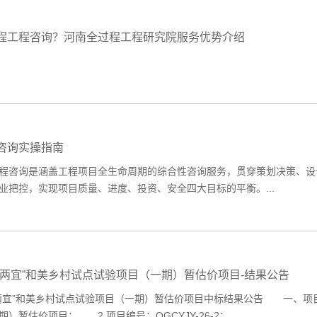
程工程咨询？河南全过程工程研究院服务优势介绍
咨询实操指南
咨询是涵盖工程项目全生命周期的综合性咨询服务，贯穿策划决策、设
业把控，实现项目质量、进度、投资、安全四大目标的平衡。...
好两宜”和美乡村试点试验项目（一期）暂估价项目-结果公告
两宜”和美乡村试点试验项目（一期）暂估价项目中标结果公告 一、项目
）暂估价项目； 2.项目编号：QGCYJY-26-2；...