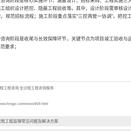
询阶段是核心实施环节，涵盖设计、招标采购、工程实施三大
施工组织设计把控、隐蔽工程验收等。其中，设计阶段需审核设
划，规范招标流程；施工阶段重点落实“三控两管一协调”，把控
询阶段是收尾与长效保障环节，关键节点为项目竣工验收与运
规范要求；
程工程咨询
全过程工程咨询服务
,
//www.hnqgc.com/news/909.html
建筑工程监理常见问题及解决方案